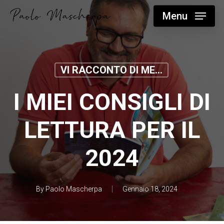
Skip
Menu
to
main
content
VI RACCONTO DI ME...
I MIEI CONSIGLI DI
LETTURA PER IL
2024
By
Paolo Mascherpa
Gennaio 18, 2024